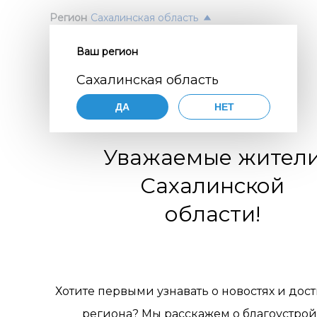
Регион
Сахалинская область
Ваш регион
Согл
ПОЛ
Сахалинская область
перс
Авт
ДА
НЕТ
орга
Нажимая
согласие
Уважаемые жител
порядке,
цифр
по разви
Сахалинской
коммуни
обще
организа
области!
119770001
комм
муниципа
pdn@dial
отн
сайте
htt
требован
пер
персонал
Хотите первыми узнавать о новостях и дос
Цели 
1. Об
региона? Мы расскажем о благоустрой